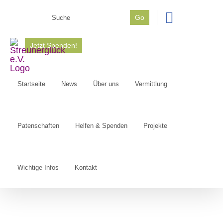
Zum
Go
Inhalt
Suche
springen
nach:
Jetzt Spenden!
Startseite
News
Über uns
Vermittlung
Patenschaften
Helfen & Spenden
Projekte
Wichtige Infos
Kontakt