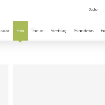
Suche
nach:
rtseite
News
Über uns
Vermittlung
Patenschaften
He
Blog
News
Nicht kategorisiert