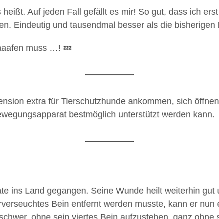
ißt. Auf jeden Fall gefällt es mir! So gut, dass ich ers
nen. Eindeutig und tausendmal besser als die bisherigen
aaaafen muss …! 💤
ension extra für Tierschutzhunde ankommen, sich öffnen,
ewegungsapparat bestmöglich unterstützt werden kann.
ate ins Land gegangen. Seine Wunde heilt weiterhin gut
orverseuchtes Bein entfernt werden musste, kann er nun
schwer, ohne sein viertes Bein aufzustehen, ganz ohne s