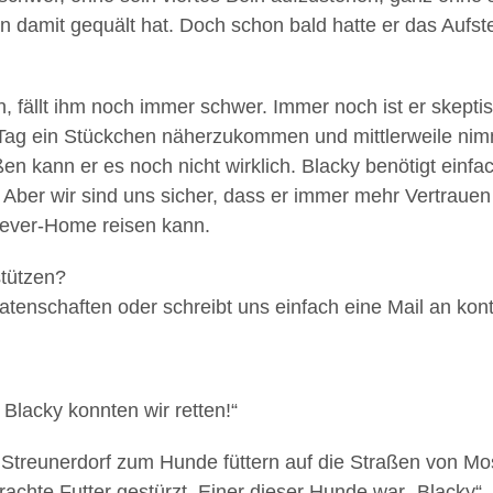
hon damit gequält hat. Doch schon bald hatte er das Au
ällt ihm noch immer schwer. Immer noch ist er skeptis
 Tag ein Stückchen näherzukommen und mittlerweile nim
n kann er es noch nicht wirklich. Blacky benötigt einfa
ber wir sind uns sicher, dass er immer mehr Vertrauen f
rever-Home reisen kann.
stützen?
tenschaften oder schreibt uns einfach eine Mail an kon
 Blacky konnten wir retten!“
 Streunerdorf zum Hunde füttern auf die Straßen von Mo
rachte Futter gestürzt. Einer dieser Hunde war „Blacky“