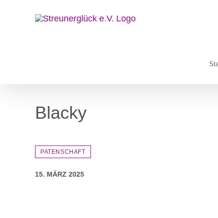
Zum
Inhalt
springen
Sta
Blacky
PATENSCHAFT
15. MÄRZ 2025
Zeige
grösseres