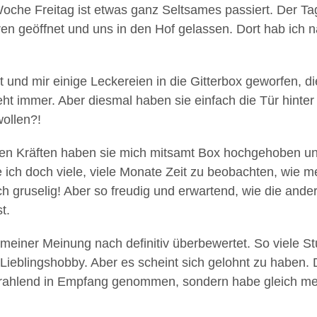
Woche Freitag ist etwas ganz Seltsames passiert. Der T
 geöffnet und uns in den Hof gelassen. Dort hab ich nat
nd mir einige Leckereien in die Gitterbox geworfen, die
eht immer. Aber diesmal haben sie einfach die Tür hinte
wollen?!
einten Kräften haben sie mich mitsamt Box hochgehoben 
e ich doch viele, viele Monate Zeit zu beobachten, wie 
ch gruselig! Aber so freudig und erwartend, wie die and
st.
 meiner Meinung nach definitiv überbewertet. So viele S
en Lieblingshobby. Aber es scheint sich gelohnt zu habe
trahlend in Empfang genommen, sondern habe gleich m