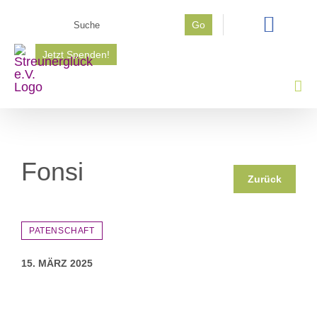
Zum
Suche
Go
Inhalt
nach:
springen
Jetzt Spenden!
Fonsi
Zurück
PATENSCHAFT
15. MÄRZ 2025
Zeige
grösseres