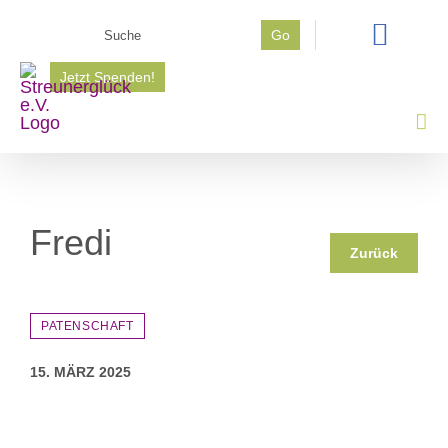
Zum
Suche
Go
Inhalt
nach:
springen
Jetzt Spenden!
Fredi
Zurück
PATENSCHAFT
15. MÄRZ 2025
Zeige
grösseres