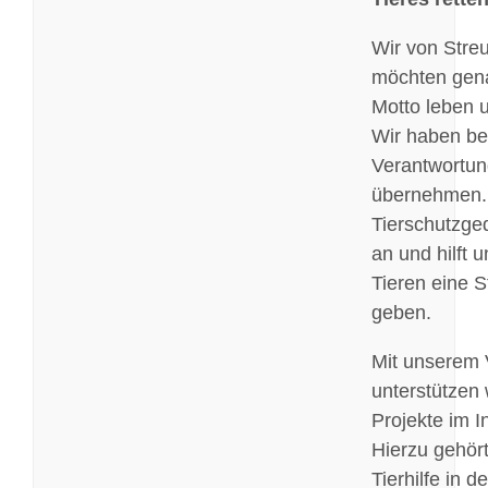
a
h
Wir von Stre
r
möchten gen
e
Motto leben u
n
Wir haben be
Verantwortun
Video
übernehmen.
laden
Tierschutzged
an und hilft 
Y
Tieren eine 
o
geben.
u
T
Mit unserem 
u
unterstützen 
b
Projekte im I
e
Hierzu gehört
i
Tierhilfe in de
m