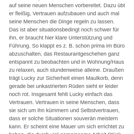
auf seine neuen Menschen vorbereitet. Dazu übt
er fleißig, Vertrauen aufzubauen und auch mal
seine Menschen die Dinge regeln zu lassen.
M
Das ist aber situationsbedingt noch schwer für
i
t
ihn, er braucht hier klare Unterstützung und
d
Führung. So klappt es z. B. schon prima im Büro
e
abzuschalten, das Restaurantgeschehen ganz
m
entspannt zu beobachten und in Wohnung/Haus
L
zu relaxen, auch stundenweise alleine. Draußen
a
trägt Lucky zur Sicherheit einen Maulkorb, denn
d
e
gerade bei unkastrierten Rüden sieht er leider
n
noch rot. Insgesamt fehlt Lucky einfach das
d
Vertrauen. Vertrauen in seine Menschen, dass
e
sie sich um ihn kümmern und Selbstvertrauen,
s
dass er solche Situationen souverän meistern
V
kann. Er scheint eine Mauer um sich errichtet zu
i
d