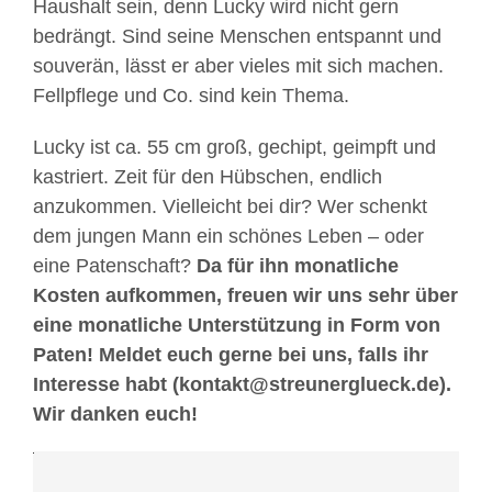
Haushalt sein, denn Lucky wird nicht gern
e
bedrängt. Sind seine Menschen entspannt und
D
a
souverän, lässt er aber vieles mit sich machen.
t
Fellpflege und Co. sind kein Thema.
e
n
Lucky ist ca. 55 cm groß, gechipt, geimpft und
s
kastriert. Zeit für den Hübschen, endlich
c
anzukommen. Vielleicht bei dir? Wer schenkt
h
dem jungen Mann ein schönes Leben – oder
u
t
eine Patenschaft?
Da für ihn monatliche
z
Kosten aufkommen, freuen wir uns sehr über
e
eine monatliche Unterstützung in Form von
r
Paten! Meldet euch gerne bei uns, falls ihr
k
Interesse habt (kontakt@streunerglueck.de).
l
Wir danken euch!
ä
r
u