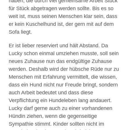
haben, die durch viel gemeinsame Arbeit Stück
e
für Stück abgetragen werden sollte. Bis es so
o
weit ist, muss seinen Menschen klar sein, dass
s
er kein Kuschelhund ist, der gern mit auf dem
a
Sofa liegt.
k
z
Er ist lieber reserviert und hält Abstand. Da
e
p
Lucky schon einmal umziehen musste, soll sein
t
neues Zuhause nun das endgültige Zuhause
i
werden. Deshalb wird der hübsche Rüde nur zu
e
Menschen mit Erfahrung vermittelt, die wissen,
r
dass ein Hund nicht nur Freude bringt, sondern
e
auch Arbeit bedeutet und dass diese
n
S
Verpflichtung ein Hundeleben lang andauert.
i
Lucky darf gerne auch zu einer vorhandenen
e
Hündin ziehen, wenn die gegenseitige
d
Sympathie stimmt. Kinder sollten nicht im
i