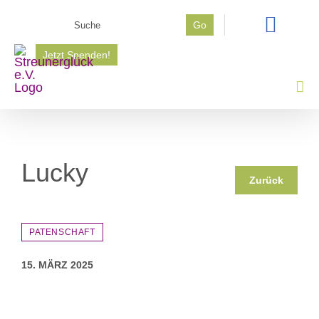
Zum
Suche
Go
Inhalt
nach:
springen
Jetzt Spenden!
Lucky
Zurück
PATENSCHAFT
15. MÄRZ 2025
Zeige
grösseres