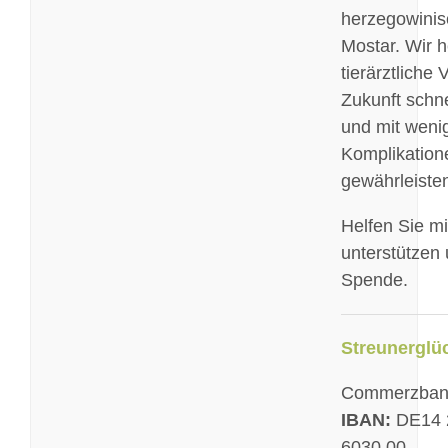
herzegowinis
m
e
Mostar. Wir h
r
tierärztliche
e
Zukunft schnel
n
und mit weni
t
Komplikation
s
gewährleiste
p
e
Helfen Sie mi
r
r
unterstützen 
e
Spende.
n
Streunerglüc
Commerzban
IBAN:
DE14 
6030 00