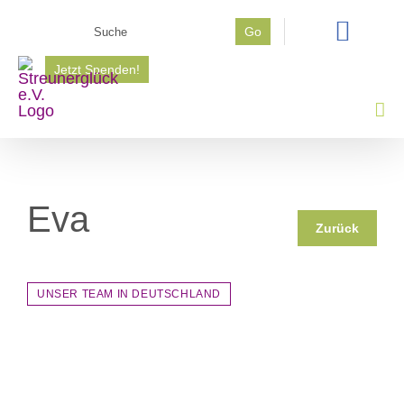
Zum
Suche
Go
Inhalt
nach:
springen
Jetzt Spenden!
Eva
Zurück
UNSER TEAM IN DEUTSCHLAND