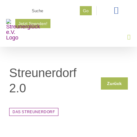
Zum
Suche
Go
Inhalt
nach:
springen
Jetzt Spenden!
Streunerdorf
Zurück
2.0
DAS STREUNERDORF
Zeige
grösseres