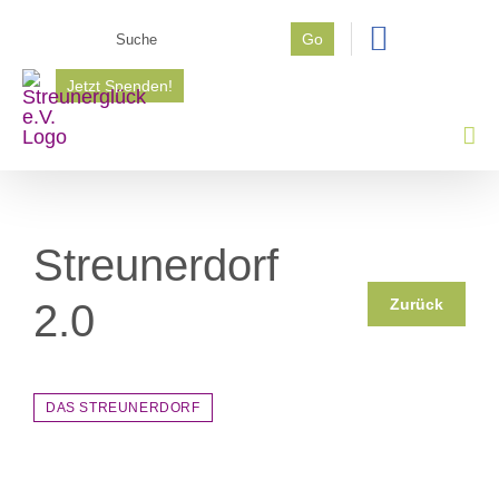
Zum
Suche
Go
Inhalt
nach:
springen
Jetzt Spenden!
Streunerdorf
Zurück
2.0
DAS STREUNERDORF
Zeige
grösseres