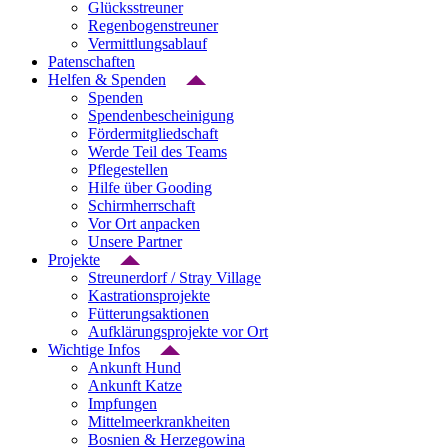
Glücksstreuner
Regenbogenstreuner
Vermittlungsablauf
Patenschaften
Helfen & Spenden
Spenden
Spendenbescheinigung
Fördermitgliedschaft
Werde Teil des Teams
Pflegestellen
Hilfe über Gooding
Schirmherrschaft
Vor Ort anpacken
Unsere Partner
Projekte
Streunerdorf / Stray Village
Kastrationsprojekte
Fütterungsaktionen
Aufklärungsprojekte vor Ort
Wichtige Infos
Ankunft Hund
Ankunft Katze
Impfungen
Mittelmeerkrankheiten
Bosnien & Herzegowina