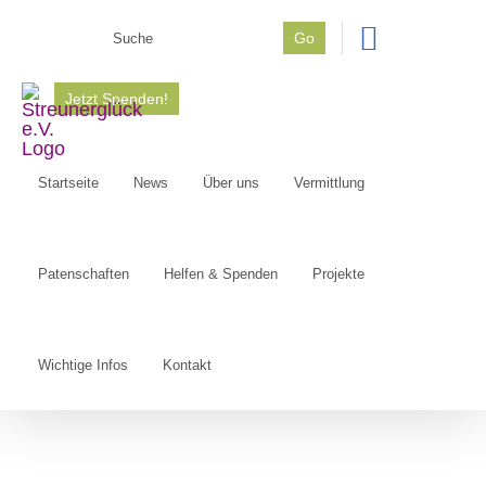
Zum
Go
Inhalt
Suche
springen
nach:
Jetzt Spenden!
Startseite
News
Über uns
Vermittlung
Patenschaften
Helfen & Spenden
Projekte
Wichtige Infos
Kontakt