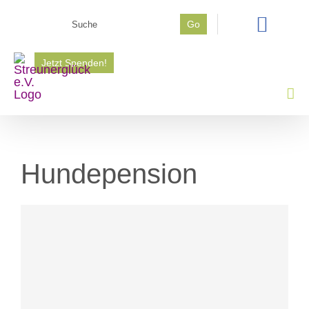
Zum
Go
Inhalt
Suche
springen
nach:
Jetzt Spenden!
Hundepension