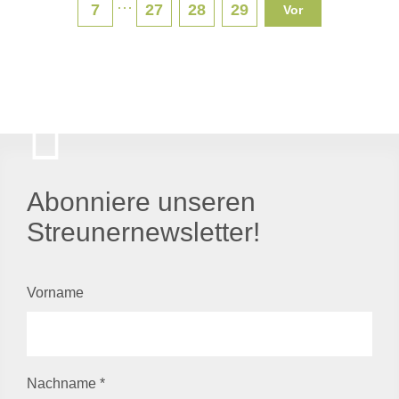
···
7
27
28
29
Vor
Abonniere unseren
Streunernewsletter!
Vorname
Nachname
*