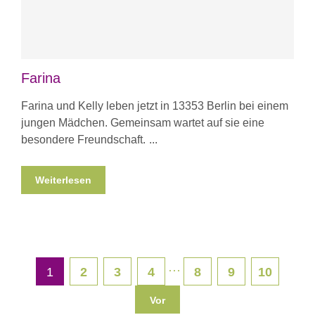
Farina
Farina und Kelly leben jetzt in 13353 Berlin bei einem
jungen Mädchen. Gemeinsam wartet auf sie eine
besondere Freundschaft.
Weiterlesen
···
1
2
3
4
8
9
10
Vor