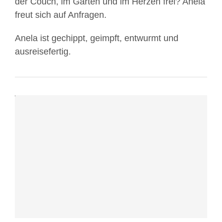
der Couch, im Garten und im Herzen frei? Anela
des
freut sich auf Anfragen.
Videos
akzeptieren
Anela ist gechippt, geimpft, entwurmt und
Sie
ausreisefertig.
die
Datenschutzerklärung
von
YouTube.
Mehr
erfahren
Video
laden
YouTube
immer
entsperren