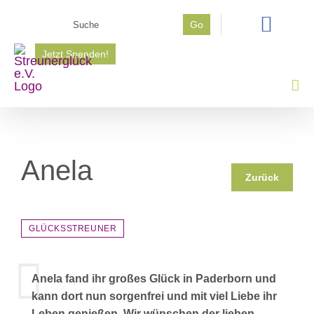
Zum
Suche
Go
Inhalt
nach:
springen
Jetzt Spenden!
Anela
Zurück
GLÜCKSSTREUNER
Anela fand ihr großes Glück in Paderborn und
kann dort nun sorgenfrei und mit viel Liebe ihr
Leben genießen. Wir wünschen der lieben