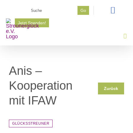
Zum
Suche
Go
Inhalt
nach:
springen
Jetzt Spenden!
Anis –
Kooperation
Zurück
mit IFAW
GLÜCKSSTREUNER