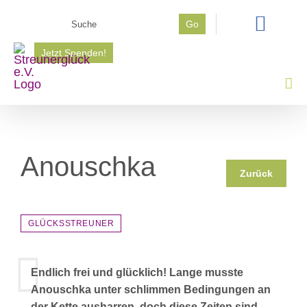
Zum
Suche
Go
Inhalt
nach:
springen
Jetzt Spenden!
Anouschka
Zurück
GLÜCKSSTREUNER
Endlich frei und glücklich! Lange musste
Anouschka unter schlimmen Bedingungen an
der Kette ausharren, doch diese Zeiten sind