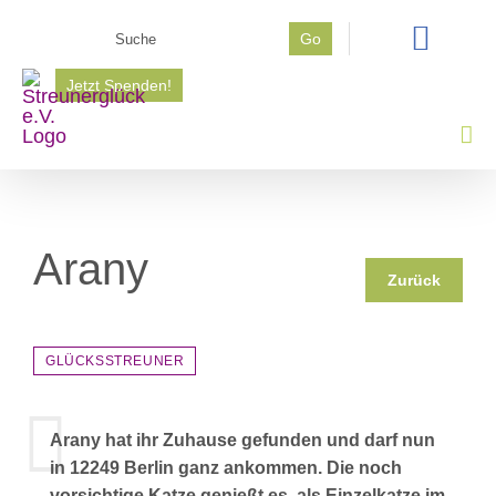
Zum
Suche
Go
Inhalt
nach:
springen
Jetzt Spenden!
Arany
Zurück
GLÜCKSSTREUNER
Arany hat ihr Zuhause gefunden und darf nun
in 12249 Berlin ganz ankommen. Die noch
vorsichtige Katze genießt es, als Einzelkatze im