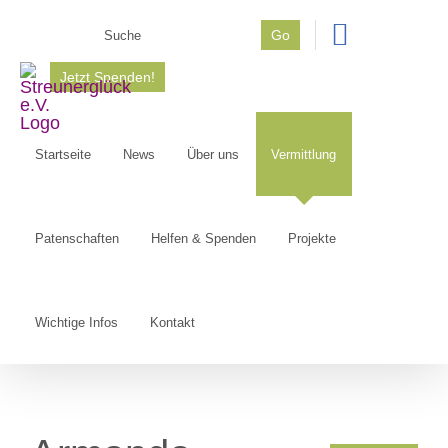
Zum
Suche
Go
Inhalt
nach:
springen
Jetzt Spenden!
Startseite
News
Über uns
Vermittlung
Patenschaften
Helfen & Spenden
Projekte
Wichtige Infos
Kontakt