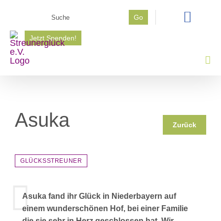
Zum
Suche
Go
Inhalt
nach:
springen
Jetzt Spenden!
Asuka
Zurück
GLÜCKSSTREUNER
Asuka fand ihr Glück in Niederbayern auf
einem wunderschönen Hof, bei einer Familie
die sie sehr in Herz geschlossen hat. Wir