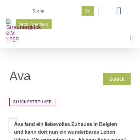
Zum
Suche
Go
Inhalt
nach:
springen
Jetzt Spenden!
Ava
Zurück
GLÜCKSSTREUNER
Ava fand ein liebevolles Zuhause in Belgien
und kann dort nun ein wunderbares Leben
führen. Wir wünschen der „kleinen Schwarzen“