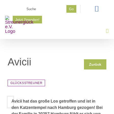
Zum
Suche
Go
Inhalt
nach:
springen
Jetzt Spenden!
Avicii
Zurück
GLÜCKSSTREUNER
Avicii hat das große Los getroffen und ist in
den Katzentempel nach Hamburg gezogen! Bei
der Familie in 20357 Hamburg fühlt er sich von