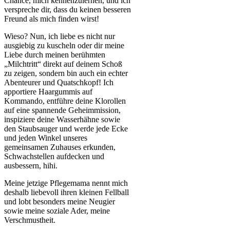
Chance, mich kennenzulernen, und ich
verspreche dir, dass du keinen besseren
Freund als mich finden wirst!
Wieso? Nun, ich liebe es nicht nur
ausgiebig zu kuscheln oder dir meine
Liebe durch meinen berühmten
„Milchtritt“ direkt auf deinem Schoß
zu zeigen, sondern bin auch ein echter
Abenteurer und Quatschkopf! Ich
apportiere Haargummis auf
Kommando, entführe deine Klorollen
auf eine spannende Geheimmission,
inspiziere deine Wasserhähne sowie
den Staubsauger und werde jede Ecke
und jeden Winkel unseres
gemeinsamen Zuhauses erkunden,
Schwachstellen aufdecken und
ausbessern, hihi.
Meine jetzige Pflegemama nennt mich
deshalb liebevoll ihren kleinen Fellball
und lobt besonders meine Neugier
sowie meine soziale Ader, meine
Verschmustheit.