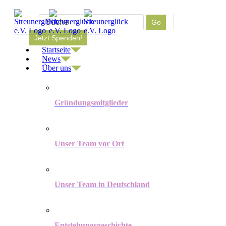
Zum
Inhalt
Suche
Go
springen
nach:
Jetzt Spenden!
Startseite
News
Über uns
Gründungsmitglieder
Unser Team vor Ort
Unser Team in Deutschland
Entstehungsgeschichte