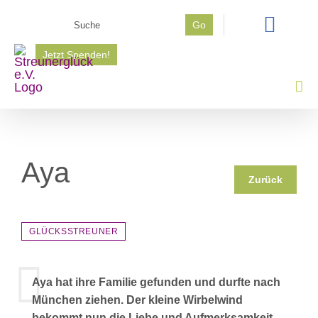
Zum
Suche
Go
Inhalt
nach:
springen
Jetzt Spenden!
Aya
Zurück
GLÜCKSSTREUNER
Aya hat ihre Familie gefunden und durfte nach
München ziehen. Der kleine Wirbelwind
bekommt nun die Liebe und Aufmerksamkeit,