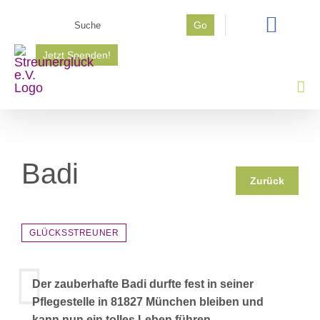
Zum
Suche
Go
Inhalt
nach:
springen
Jetzt Spenden!
Badi
Zurück
GLÜCKSSTREUNER
Der zauberhafte Badi durfte fest in seiner
Pflegestelle in 81827 München bleiben und
kann nun ein tolles Leben führen.