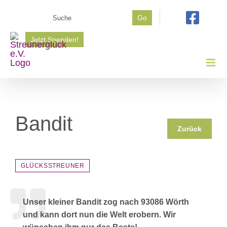
Zum
Suche
Go
Inhalt
nach:
springen
Jetzt Spenden!
Bandit
Zurück
GLÜCKSSTREUNER
Unser kleiner Bandit zog nach 93086 Wörth
und kann dort nun die Welt erobern. Wir