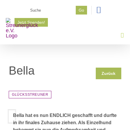
Zum
Suche
Go
Inhalt
nach:
springen
Jetzt Spenden!
Bella
Zurück
GLÜCKSSTREUNER
Bella hat es nun ENDLICH geschafft und durfte
in ihr finales Zuhause ziehen. Als Einzelhund
bekommt sie nun die Aufmerksamkeit und