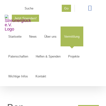
Zum
Suche
Go
Inhalt
nach:
springen
Jetzt Spenden!
Startseite
News
Über uns
Vermittlung
Patenschaften
Helfen & Spenden
Projekte
Wichtige Infos
Kontakt