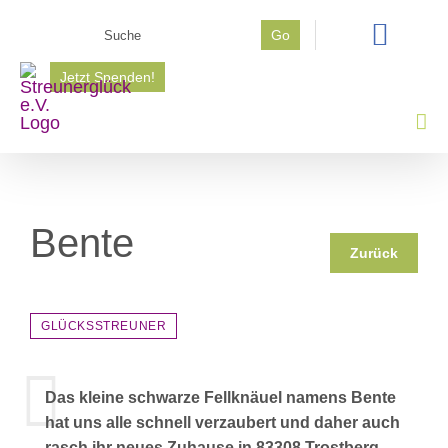
Zum
Suche
Go
Inhalt
nach:
springen
Jetzt Spenden!
Bente
Zurück
GLÜCKSSTREUNER
Das kleine schwarze Fellknäuel namens Bente
hat uns alle schnell verzaubert und daher auch
rasch ihr neues Zuhause in 83308 Trostberg