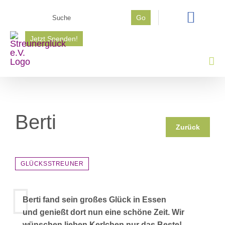
Zum
Suche
Go
Inhalt
nach:
springen
Jetzt Spenden!
Berti
Zurück
GLÜCKSSTREUNER
Berti fand sein großes Glück in Essen
und genießt dort nun eine schöne Zeit. Wir
wünschen lieben Kerlchen nur das Beste!