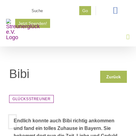
Zum
Suche
Go
Inhalt
nach:
springen
Jetzt Spenden!
Bibi
Zurück
GLÜCKSSTREUNER
Endlich konnte auch Bibi richtig ankommen
und fand ein tolles Zuhause in Bayern. Sie
bekommt dort nun die Zeit, Liebe und Geduld,