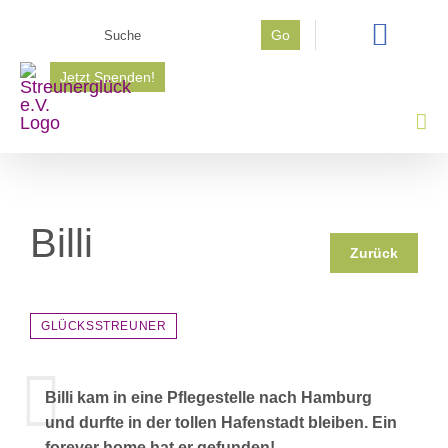
Zum
Suche
Go
Inhalt
nach:
springen
Jetzt Spenden!
Billi
Zurück
GLÜCKSSTREUNER
Billi kam in eine Pflegestelle nach Hamburg
und durfte in der tollen Hafenstadt bleiben. Ein
forever home hat er gefunden!