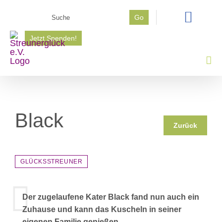
Zum
Suche
Go
Inhalt
nach:
springen
Jetzt Spenden!
Black
Zurück
GLÜCKSSTREUNER
Der zugelaufene Kater Black fand nun auch ein
Zuhause und kann das Kuscheln in seiner
eigenen Familie genießen.