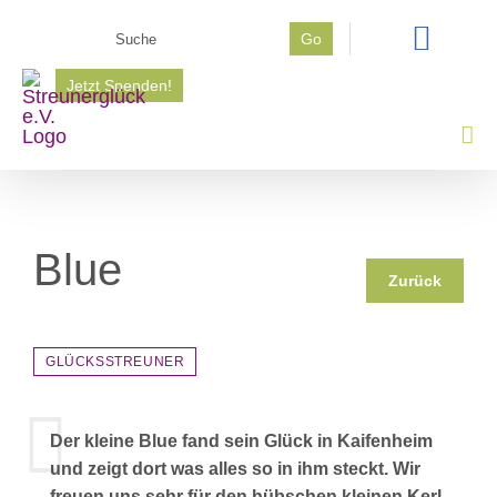
Zum
Suche
Go
Inhalt
nach:
springen
Jetzt Spenden!
Blue
Zurück
GLÜCKSSTREUNER
Der kleine Blue fand sein Glück in Kaifenheim
und zeigt dort was alles so in ihm steckt. Wir
freuen uns sehr für den hübschen kleinen Kerl