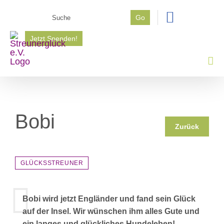
Zum
Suche
Go
Inhalt
nach:
springen
Jetzt Spenden!
Bobi
Zurück
GLÜCKSSTREUNER
Bobi wird jetzt Engländer und fand sein Glück
auf der Insel. Wir wünschen ihm alles Gute und
ein langes und glückliches Hundeleben!