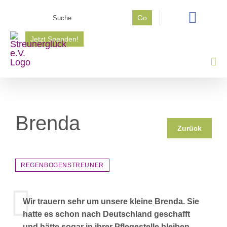
Zum
Suche
Go
Inhalt
nach:
springen
Jetzt Spenden!
Brenda
Zurück
REGENBOGENSTREUNER
Wir trauern sehr um unsere kleine Brenda. Sie
hatte es schon nach Deutschland geschafft
und hätte sogar in ihrer Pflegestelle bleiben