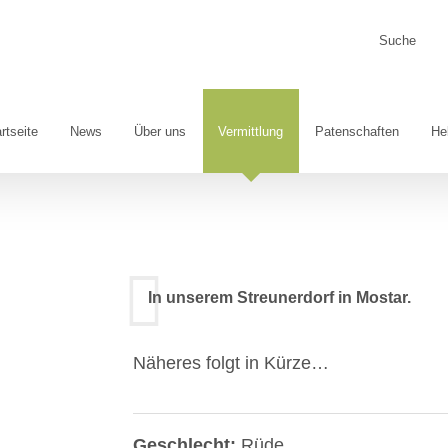
Suche
nach:
rtseite
News
Über uns
Vermittlung
Patenschaften
He
In unserem Streunerdorf in Mostar.
Näheres folgt in Kürze…
Geschlecht:
Rüde