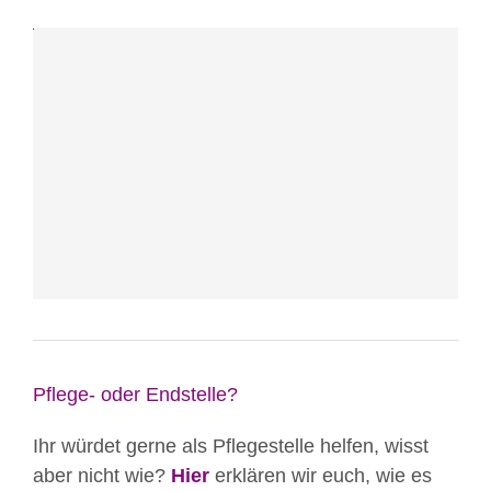
YouTube.
Mehr
erfahren
Video
laden
YouTube
immer
entsperren
Pflege- oder Endstelle?
Ihr würdet gerne als Pflegestelle helfen, wisst
aber nicht wie?
Hier
erklären wir euch, wie es