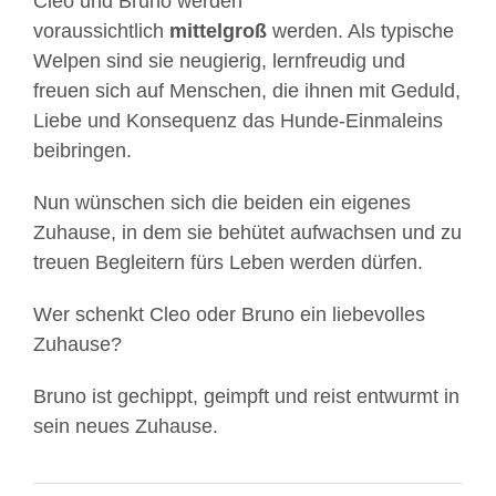
Cleo und Bruno werden
voraussichtlich
mittelgroß
werden. Als typische
Welpen sind sie neugierig, lernfreudig und
freuen sich auf Menschen, die ihnen mit Geduld,
Liebe und Konsequenz das Hunde-Einmaleins
beibringen.
Nun wünschen sich die beiden ein eigenes
Zuhause, in dem sie behütet aufwachsen und zu
Mit
treuen Begleitern fürs Leben werden dürfen.
dem
Laden
Wer schenkt Cleo oder Bruno ein liebevolles
des
Zuhause?
Videos
akzeptieren
Bruno ist gechippt, geimpft und reist entwurmt in
Sie
sein neues Zuhause.
die
Datenschutzerklärung
von