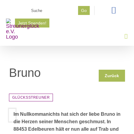
Zum
Suche
Go
Inhalt
nach:
springen
Jetzt Spenden!
Bruno
Zurück
GLÜCKSSTREUNER
Im Nullkommanichts hat sich der liebe Bruno in
die Herzen seiner Menschen geschmust. In
88453 Edelbeuren hält er nun alle auf Trab und