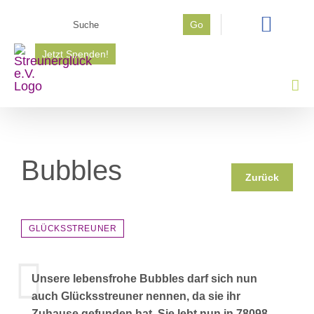
Zum
Suche
Go
Inhalt
nach:
springen
Jetzt Spenden!
Bubbles
Zurück
GLÜCKSSTREUNER
Unsere lebensfrohe Bubbles darf sich nun
auch Glücksstreuner nennen, da sie ihr
Zuhause gefunden hat. Sie lebt nun in 78098