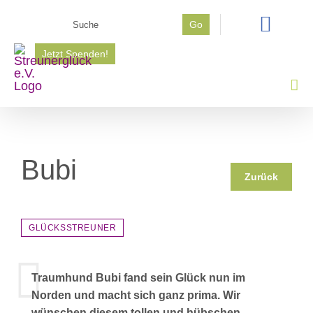
Zum
Suche
Go
Inhalt
nach:
springen
Jetzt Spenden!
Bubi
Zurück
GLÜCKSSTREUNER
Traumhund Bubi fand sein Glück nun im
Norden und macht sich ganz prima. Wir
wünschen diesem tollen und hübschen