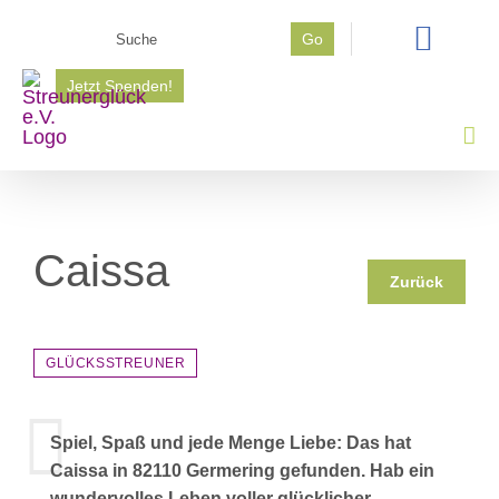
Zum
Suche
Go
Inhalt
nach:
springen
Jetzt Spenden!
Caissa
Zurück
GLÜCKSSTREUNER
Spiel, Spaß und jede Menge Liebe: Das hat
Caissa in 82110 Germering gefunden. Hab ein
wundervolles Leben voller glücklicher