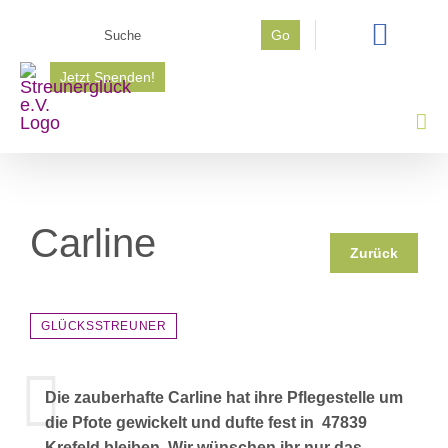
Zum
Suche
Go
Inhalt
nach:
springen
Jetzt Spenden!
Carline
Zurück
GLÜCKSSTREUNER
Die zauberhafte Carline hat ihre Pflegestelle um
die Pfote gewickelt und dufte fest in 47839
Krefeld bleiben. Wir wünschen ihr nur das