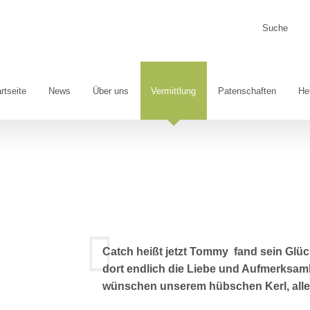
Suche
nach:
rtseite
News
Über uns
Vermittlung
Patenschaften
He
Catch heißt jetzt Tommy fand sein Glüc
dort endlich die Liebe und Aufmerksamk
wünschen unserem hübschen Kerl, alles