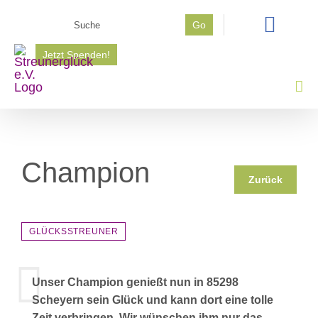
Zum
Suche
Go
Inhalt
nach:
springen
Jetzt Spenden!
Champion
Zurück
GLÜCKSSTREUNER
Unser Champion genießt nun in 85298
Scheyern sein Glück und kann dort eine tolle
Zeit verbringen. Wir wünschen ihm nur das