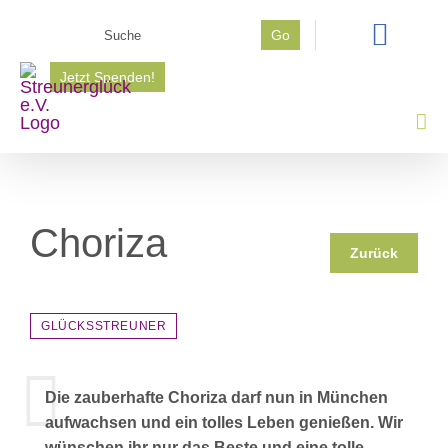
Zum
Suche
Go
Inhalt
nach:
springen
Jetzt Spenden!
Choriza
Zurück
GLÜCKSSTREUNER
Die zauberhafte Choriza darf nun in München
aufwachsen und ein tolles Leben genießen. Wir
wünschen ihr nur das Beste und eine tolle