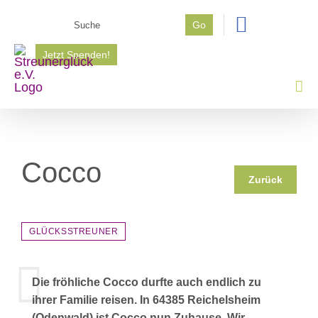
Zum
Suche
Go
Inhalt
nach:
springen
Jetzt Spenden!
Cocco
Zurück
GLÜCKSSTREUNER
Die fröhliche Cocco durfte auch endlich zu
ihrer Familie reisen. In 64385 Reichelsheim
(Odenwald) ist Cocco nun Zuhause. Wir