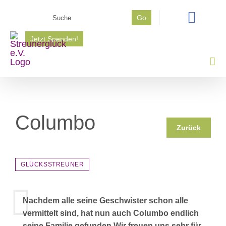
Zum
Suche
Go
Inhalt
nach:
springen
Jetzt Spenden!
Columbo
Zurück
GLÜCKSSTREUNER
Nachdem alle seine Geschwister schon alle
vermittelt sind, hat nun auch Columbo endlich
seine Familie gefunden Wir freuen uns sehr für