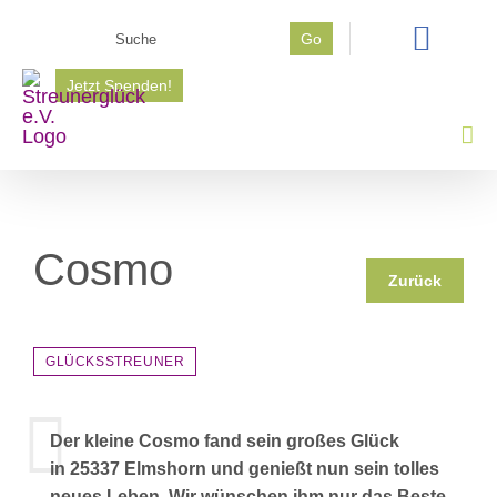
Zum
Suche
Go
Inhalt
nach:
springen
Jetzt Spenden!
Cosmo
Zurück
GLÜCKSSTREUNER
Der kleine Cosmo fand sein großes Glück
in 25337 Elmshorn und genießt nun sein tolles
neues Leben. Wir wünschen ihm nur das Beste