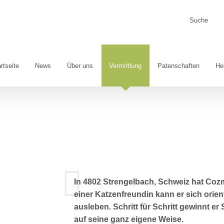
Suche
nach:
rtseite
News
Über uns
Vermittlung
Patenschaften
He
In 4802 Strengelbach, Schweiz hat Cozm
einer Katzenfreundin kann er sich orient
ausleben. Schritt für Schritt gewinnt 
auf seine ganz eigene Weise.