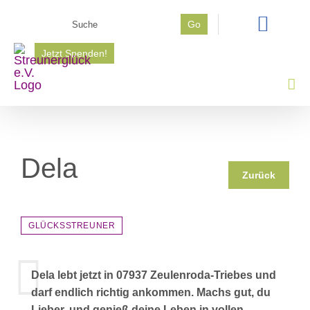
Zum
Suche
Go
Inhalt
nach:
springen
Jetzt Spenden!
Dela
Zurück
GLÜCKSSTREUNER
Dela lebt jetzt in 07937 Zeulenroda-Triebes und
darf endlich richtig ankommen. Machs gut, du
Lieber, und genieß deine Leben in vollen